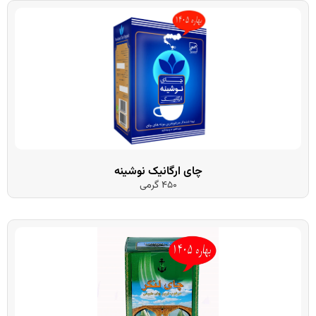
چای ارگانیک نوشینه
450 گرمی