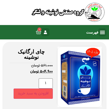
0
چای ارگانیک
نوشینه
561.000
تومان
504.900
تومان
افزودن به سبد خرید