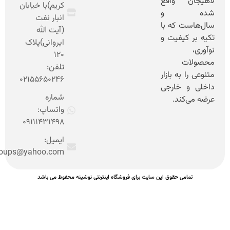
 واقع
کریم)با خیابان
 و
انبار نفت
که با
(آیت الله
یفیت و
ایروانی)پلاک
120
تلفن:
ه بازار
02155650246
خارجی
شماره
ند.
واتساپ:
09111431498
ایمیل:
nooshinehgroups@yahoo.com
ی حقوق این سایت برای فروشگاه اینترنتی نوشینه محفوظ می باشد