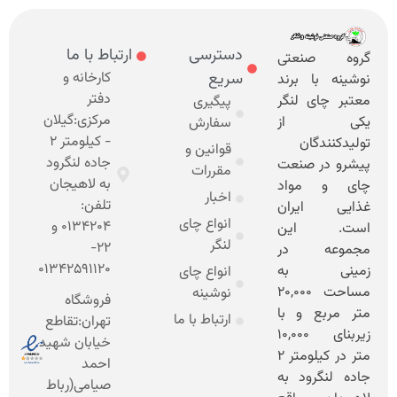
دسترسی
ارتباط با ما
نعتی
سریع
کارخانه و
 برند
دفتر
 لنگر
پیگیری
مرکزی:گیلان
از
سفارش
- کیلومتر 2
ان
قوانین و
جاده لنگرود
 صنعت
مقررات
به لاهیجان
مواد
اخبار
تلفن:
یران
انواع چای
0134204 و
این
لنگر
22-
 در
01342591120
 به
انواع چای
مساحت ۲۰,۰۰۰
نوشینه
فروشگاه
 و با
ارتباط با ما
تهران:تقاطع
زیربنای ۱۰,۰۰۰
خیابان شهید
متر در کیلومتر 2
احمد
ود به
صیامی(رباط