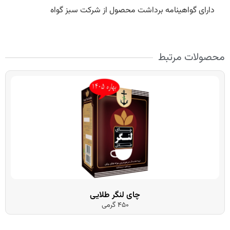
هینامه برداشت محصول از شرکت سبز گواه
رتبط
چای لنگر طلایی
450 گرمی