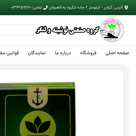
آدرس: گیلان - کیلومتر 2 جاده لنگرود به لاهیجان
تماس: 01342591120
صفحه اصلی
فروشگاه
درباره ما
نمایندگان
قوانین مق