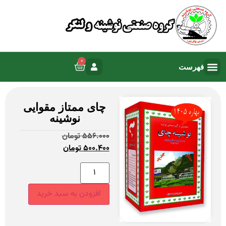
0
چای ممتاز مقوایی
نوشینه
556.000
تومان
500.400
تومان
افزودن به سبد خرید