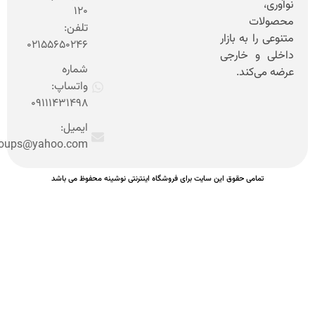
120
تلفن:
ه بازار
02155650246
خارجی
شماره
ند.
واتساپ:
09111431498
ایمیل:
nooshinehgroups@yahoo.com
ی حقوق این سایت برای فروشگاه اینترنتی نوشینه محفوظ می باشد