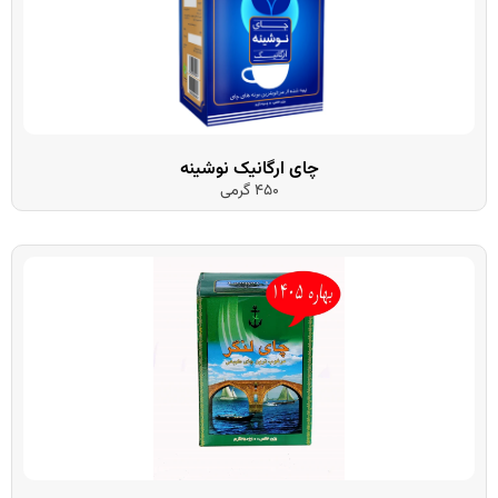
چای ارگانیک نوشینه
450 گرمی